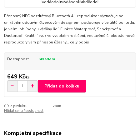
Přenosný NFC bezdrátový Bluetooth 4.1 reproduktor Vyznačuje se
unikátním odolným čtvercovým designem, podporuje více úhlů pohledu,
je velmi oblíbený u většiny lidí. Funkce Waterproof, Shockproof a
Dustproof. Kvalitní zvuk ve vysokém rozlišení, vestavěné širokopásmové
reproduktory vám přinesou úžasný...
celý popis
Dostupnost
Skladem
649 Kč
/
ks
Přidat do košíku
Číslo produktu:
2806
Hlídat cenu / dostupnost
Kompletní specifikace