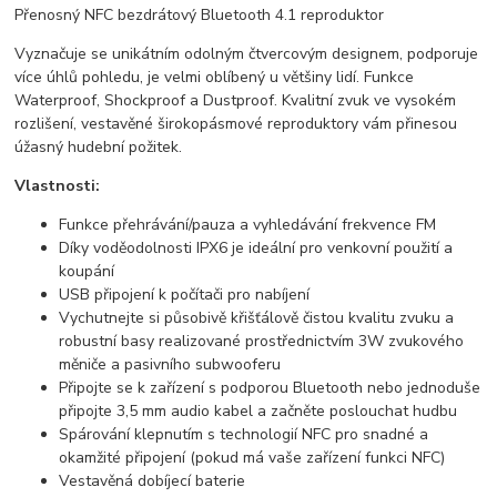
Přenosný NFC bezdrátový Bluetooth 4.1 reproduktor
Vyznačuje se unikátním odolným čtvercovým designem, podporuje
více úhlů pohledu, je velmi oblíbený u většiny lidí. Funkce
Waterproof, Shockproof a Dustproof. Kvalitní zvuk ve vysokém
rozlišení, vestavěné širokopásmové reproduktory vám přinesou
úžasný hudební požitek.
Vlastnosti:
Funkce přehrávání/pauza a vyhledávání frekvence FM
Díky voděodolnosti IPX6 je ideální pro venkovní použití a
koupání
USB připojení k počítači pro nabíjení
Vychutnejte si působivě křišťálově čistou kvalitu zvuku a
robustní basy realizované prostřednictvím 3W zvukového
měniče a pasivního subwooferu
Připojte se k zařízení s podporou Bluetooth nebo jednoduše
připojte 3,5 mm audio kabel a začněte poslouchat hudbu
Spárování klepnutím s technologií NFC pro snadné a
okamžité připojení (pokud má vaše zařízení funkci NFC)
Vestavěná dobíjecí baterie