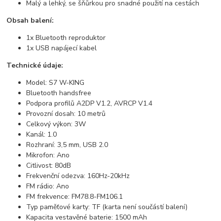
Malý a lehký, se šňůrkou pro snadné použití na cestách
Obsah balení:
1x Bluetooth reproduktor
1x USB napájecí kabel
Technické údaje:
Model: S7 W-KING
Bluetooth handsfree
Podpora profilů A2DP V1.2, AVRCP V1.4
Provozní dosah: 10 metrů
Celkový výkon: 3W
Kanál: 1.0
Rozhraní: 3,5 mm, USB 2.0
Mikrofon: Ano
Citlivost: 80dB
Frekvenční odezva: 160Hz-20kHz
FM rádio: Ano
FM frekvence: FM78.8-FM106.1
Typ paměťové karty: TF (karta není součástí balení)
Kapacita vestavěné baterie: 1500 mAh