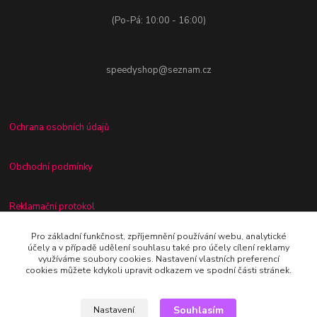
(Po-Pá: 10:00 - 16:00)
speedyshop@seznam.cz
Ochrana osobních údajů
Obchodní podmínky
Reklamační protokol
Pro základní funkčnost, zpříjemnění používání webu, analytické
Odstoupení od kupní smlouvy
účely a v případě udělení souhlasu také pro účely cílení reklamy
využíváme soubory cookies. Nastavení vlastních preferencí
cookies můžete kdykoli upravit odkazem ve spodní části stránek.
Souhlasím
Nastavení