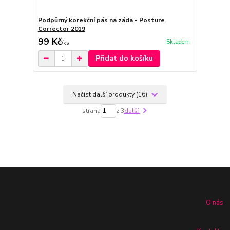
Podpůrný korekční pás na záda - Posture
Corrector 2019
99 Kč
Skladem
/
ks
Přidat do košíku
Načíst další produkty (16)
strana
z 3
další
O nás