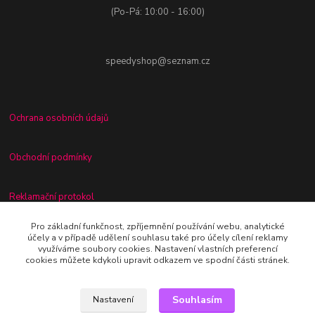
(Po-Pá: 10:00 - 16:00)
speedyshop@seznam.cz
Ochrana osobních údajů
Obchodní podmínky
Reklamační protokol
Pro základní funkčnost, zpříjemnění používání webu, analytické
Odstoupení od kupní smlouvy
účely a v případě udělení souhlasu také pro účely cílení reklamy
využíváme soubory cookies. Nastavení vlastních preferencí
cookies můžete kdykoli upravit odkazem ve spodní části stránek.
Souhlasím
Nastavení