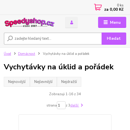
0
ks
za
0,00 Kč
Menu
Hledat
Úvod
Domácnost
Vychytávky na úklid a pořádek
Vychytávky na úklid a pořádek
Nejnovější
Nejlevnější
Nejdražší
Zobrazuji 1-16 z 34
strana
z 3
další