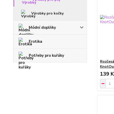
Výrobky pro kočky
Módní doplňky
Erotika
Potřeby pro kuřáky
Rozčesá
KnotOu
139 K