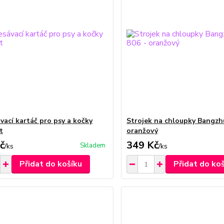
vací kartáč pro psy a kočky
Strojek na chloupky Bangzh
t
oranžový
č
349 Kč
Skladem
/
ks
/
ks
Přidat do košíku
Přidat do ko