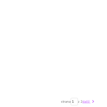
strana
z 2
další