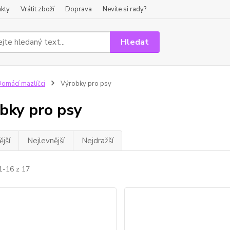
kty
Vrátit zboží
Doprava
Nevíte si rady?
Hledat
omácí mazlíčci
Výrobky pro psy
bky pro psy
jší
Nejlevnější
Nejdražší
1-16 z 17