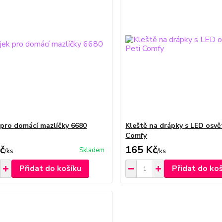
 pro domácí mazlíčky 6680
Kleště na drápky s LED osvě
Comfy
č
165 Kč
Skladem
/
ks
/
ks
Přidat do košíku
Přidat do ko