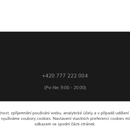
+420 777 222 004
(Po-Ne: 9:00 - 20:00)
+420 775 222 953
čnost, zpříjemnění používání webu, analytické účely a v případě udělení
y využíváme soubory cookies. Nastavení vlastních preferencí cookies mů
(Po-Pá: 10:00 - 16:00)
odkazem ve spodní části stránek.