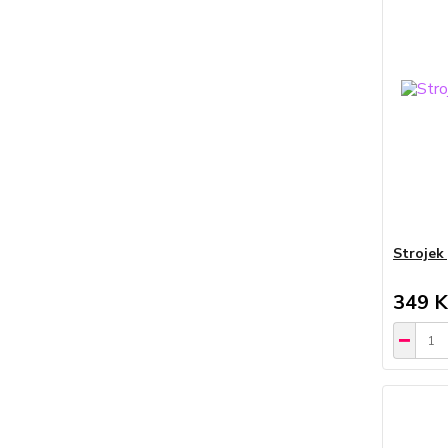
Strojek
349 K