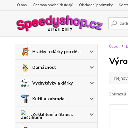
O nás
Ochrana osobních údajů
Obchodní podmínky
Konta
Úvod
D
Hračky a dárky pro děti
Výro
Domácnost
Nejnově
Vychytávky a dárky
Zobrazuji 
Kutil a zahrada
Zeštíhlení a fitness