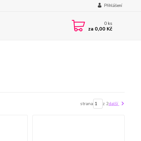
Přihlášení
0
ks
za
0,00 Kč
strana
z 2
další