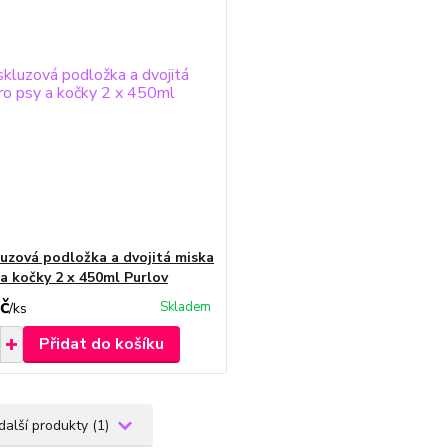
luzová podložka a dvojitá miska
 a kočky 2 x 450ml Purlov
č
Skladem
/
ks
Přidat do košíku
další produkty (1)