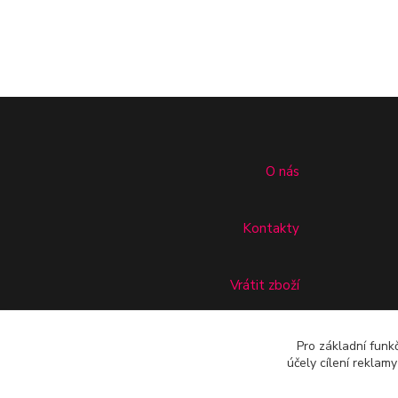
O nás
Kontakty
Vrátit zboží
Doprava
Pro základní funk
účely cílení reklam