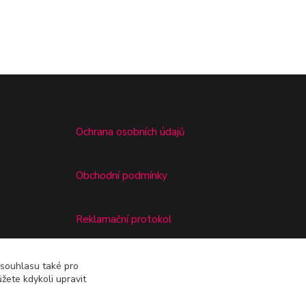
Ochrana osobních údajů
Obchodní podmínky
Reklamační protokol
Odstoupení od kupní smlouvy
 souhlasu také pro
žete kdykoli upravit