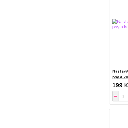
Nastavi
psy a ko
199 K