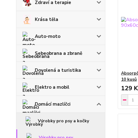
Zdraví a terapie
Krása těla
Auto-moto
Sebeobrana a zbraně
Dovolená a turistika
Absorpč
10 kusů
Elektro a mobil
129 K
Domácí mazlíčci
Výrobky pro psy a kočky
Výrobky pro psy