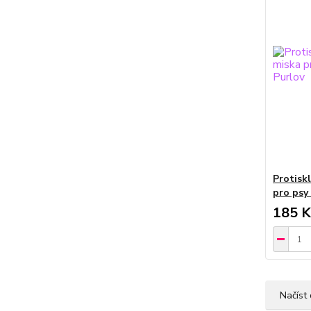
Protisk
pro psy
185 K
Načíst 