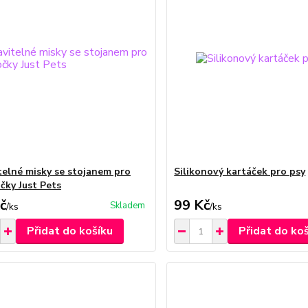
telné misky se stojanem pro
Silikonový kartáček pro psy
čky Just Pets
č
99 Kč
Skladem
/
ks
/
ks
Přidat do košíku
Přidat do ko