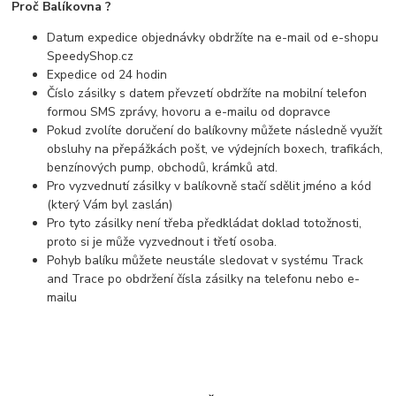
Proč Balíkovna ?
Datum expedice objednávky obdržíte na e-mail od e-shopu
SpeedyShop.cz
Expedice od 24 hodin
Číslo zásilky s datem převzetí obdržíte na mobilní telefon
formou SMS zprávy, hovoru a e-mailu od dopravce
Pokud zvolíte doručení do balíkovny můžete následně využít
obsluhy na přepážkách pošt, ve výdejních boxech, trafikách,
benzínových pump, obchodů, krámků atd.
Pro vyzvednutí zásilky v balíkovně stačí sdělit jméno a kód
(který Vám byl zaslán)
Pro tyto zásilky není třeba předkládat doklad totožnosti,
proto si je může vyzvednout i třetí osoba.
Pohyb balíku můžete neustále sledovat v systému Track
and Trace po obdržení čísla zásilky na telefonu nebo e-
mailu