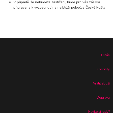
V případě, že nebudete zastiženi, bude pro vás zásilka
připravena k vyzvednutí na nejbližší pobočce České Pošty
O nás
Kontakty
Vrátit zboží
Doprava
Nevíte si rady?