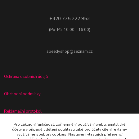
+420 775 222 953
(Po-Pá: 10:00 - 16:00)
speedyshop@seznam.cz
Ochrana osobních údajů
Obchodní podmínky
Reklamační protokol
Pro základní funkčnost, zpříjemnění používání webu, analytické
Odstoupení od kupní smlouvy
účely a v případě udělení souhlasu také pro účely cílení reklamy
využíváme soubory cookies. Nastavení vlastních preferencí