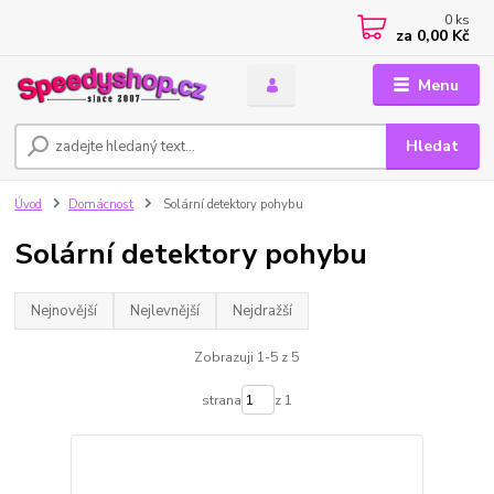
0
ks
za
0,00 Kč
Menu
Hledat
Úvod
Domácnost
Solární detektory pohybu
Solární detektory pohybu
Nejnovější
Nejlevnější
Nejdražší
Zobrazuji 1-5 z 5
strana
z 1