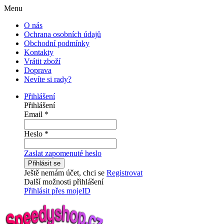
Menu
O nás
Ochrana osobních údajů
Obchodní podmínky
Kontakty
Vrátit zboží
Doprava
Nevíte si rady?
Přihlášení
Přihlášení
Email
*
Heslo
*
Zaslat zapomenuté heslo
Přihlásit se
Ještě nemám účet, chci se
Registrovat
Další možnosti přihlášení
Přihlásit přes mojeID