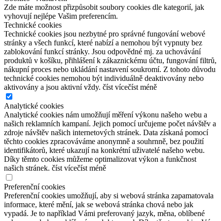
Zde máte možnost přizpůsobit soubory cookies dle kategorií, jak
vyhovují nejlépe Vašim preferencím.
Technické cookies
Technické cookies jsou nezbytné pro správné fungování webové
stránky a všech funkcí, které nabízí a nemohou být vypnuty bez
zablokování funkcí stránky. Jsou odpovědné mj. za uchovávání
produktů v košíku, přihlášení k zákaznickému účtu, fungování filtrů,
nákupní proces nebo ukládání nastavení soukromí. Z tohoto důvodu
technické cookies nemohou být individuálně deaktivovány nebo
aktivovány a jsou aktivní vždy.
číst více
číst méně
Analytické cookies
Analytické cookies nám umožňují měření výkonu našeho webu a
našich reklamních kampaní. Jejich pomocí určujeme počet návštěv a
zdroje návštěv našich internetových stránek. Data získaná pomocí
těchto cookies zpracováváme anonymně a souhrnně, bez použití
identifikátorů, které ukazují na konkrétní uživatelé našeho webu.
Díky těmto cookies můžeme optimalizovat výkon a funkčnost
našich stránek.
číst více
číst méně
Preferenční cookies
Preferenční cookies umožňují, aby si webová stránka zapamatovala
informace, které mění, jak se webová stránka chová nebo jak
vypadá. Je to například Vámi preferovaný jazyk, měna, oblíbené