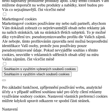
nebo naposledy prohlížené produkty apod. Díky těmto cookies Vám
můžeme doporučit na webu produkty a nabídky, které budou pro
Vás co nejzajímavější.
číst více
číst méně
Marketingové cookies
Marketingové cookies používáme my nebo naši partneři, abychom
Vám dokázali zobrazit co nejrelevantnější obsah nebo reklamy jak
na našich stránkách, tak na stránkách třetích subjektů. To je možné
díky vytváření tzv. pseudonymizovaného profilu dle Vašich zájmů.
Ale nebojte, tímto profilováním zpravidla není možná bezprostřední
identifikace Vaší osoby, protože jsou používány pouze
pseudonymizované údaje. Pokud nevyjádříte souhlas s těmito
cookies, neuvidíte v reklamních sděleních obsah ušitý na míru
Vašim zájmům.
číst více
číst méně
Souhlasím s využitím vybraných souborů cookies
Souhlasím s využitím všech souborů cookies
Pro základní funkčnost, zpříjemnění používání webu, analytické
účely a v případě udělení souhlasu také pro účely cílení reklamy
využíváme soubory cookies. Nastavení vlastních preferencí cookies
můžete kdykoli upravit odkazem ve spodní části stránek.
Nastavení