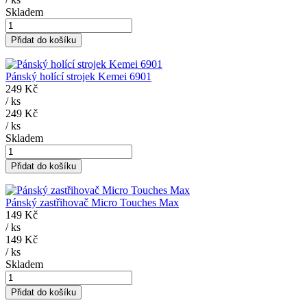
Skladem
Přidat do košíku
Pánský holící strojek Kemei 6901
249 Kč
/
ks
249 Kč
/
ks
Skladem
Přidat do košíku
Pánský zastřihovač Micro Touches Max
149 Kč
/
ks
149 Kč
/
ks
Skladem
Přidat do košíku