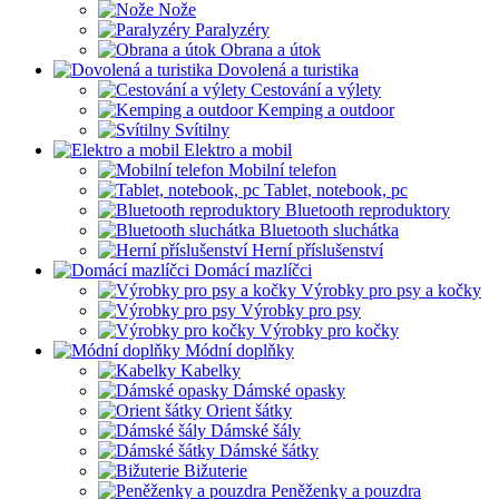
Nože
Paralyzéry
Obrana a útok
Dovolená a turistika
Cestování a výlety
Kemping a outdoor
Svítilny
Elektro a mobil
Mobilní telefon
Tablet, notebook, pc
Bluetooth reproduktory
Bluetooth sluchátka
Herní příslušenství
Domácí mazlíčci
Výrobky pro psy a kočky
Výrobky pro psy
Výrobky pro kočky
Módní doplňky
Kabelky
Dámské opasky
Orient šátky
Dámské šály
Dámské šátky
Bižuterie
Peněženky a pouzdra