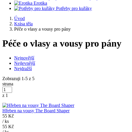
Erotika
Potřeby pro kuřáky
Úvod
Krása těla
Péče o vlasy a vousy pro pány
Péče o vlasy a vousy pro pány
Nejnovější
Nejlevnější
Nejdražší
Zobrazuji 1-5 z 5
strana
z 1
Hřeben na vousy The Board Shaper
55 Kč
/
ks
55 Kč
/
ks