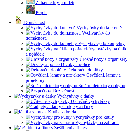
Zábavné hry pro děti
Pop It
Domácnost
Vychytávky do kuchyně
Vychytávky do
domácnosti
Vychytávky do koupelny
Vychytávky na úklid
a pořádek
Úložné boxy a organizéry
Držáky a police
Dekorační doplňky
Osvětlení, lampy a
projektory
Solární detektory pohybu
Bezpečnost
Vychytávky a dárky
Užitečné vychytávky
Gadgety a dárky
Kutil a zahrada
Vychytávky pro kutily
Vychytávky na zahradu
Zeštíhlení a fitness