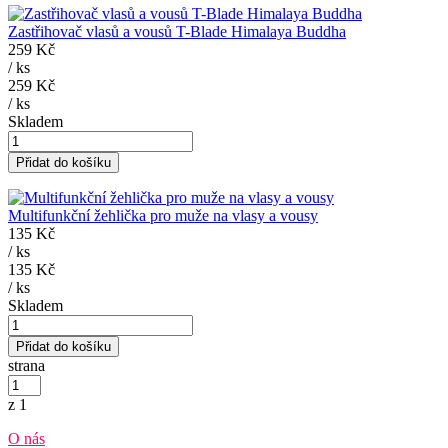
Zastřihovač vlasů a vousů T-Blade Himalaya Buddha
259 Kč
/
ks
259 Kč
/
ks
Skladem
Přidat do košíku
Multifunkční žehlička pro muže na vlasy a vousy
135 Kč
/
ks
135 Kč
/
ks
Skladem
Přidat do košíku
strana
z 1
O nás