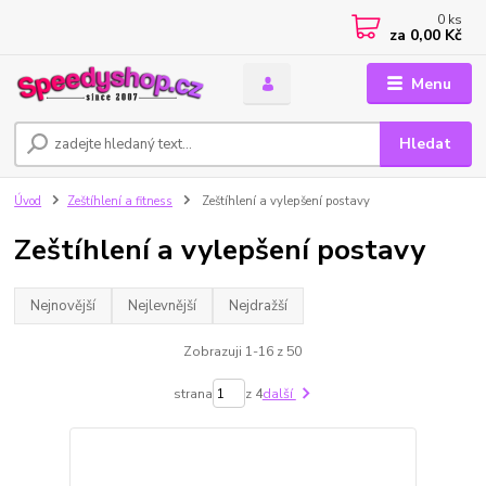
0
ks
za
0,00 Kč
Menu
Hledat
Úvod
Zeštíhlení a fitness
Zeštíhlení a vylepšení postavy
Zeštíhlení a vylepšení postavy
Nejnovější
Nejlevnější
Nejdražší
Zobrazuji 1-16 z 50
strana
z 4
další