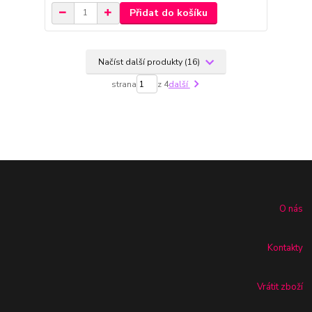
Přidat do košíku
Načíst další produkty (16)
strana
z 4
další
O nás
Kontakty
Vrátit zboží