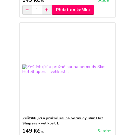
149 Kč
Skladem
/
ks
Přidat do košíku
Zeštíhlující a pružné sauna bermudy Slim Hot
Shapers - velikost L
149 Kč
Skladem
/
ks