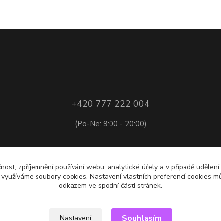
+420 777 222 004
(Po-Ne: 9:00 - 20:00)
+420 775 222 953
čnost, zpříjemnění používání webu, analytické účely a v případě udělení
y využíváme soubory cookies. Nastavení vlastních preferencí cookies mů
(Po-Pá: 10:00 - 16:00)
odkazem ve spodní části stránek.
Souhlasím
Nastavení