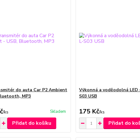
smitér do auta Car P2 Ambient
Výkonná a voděodolná LED s
Bluetooth, MP3
S03 USB
č
175 Kč
Skladem
/
ks
/
ks
Přidat do košíku
Přidat do ko