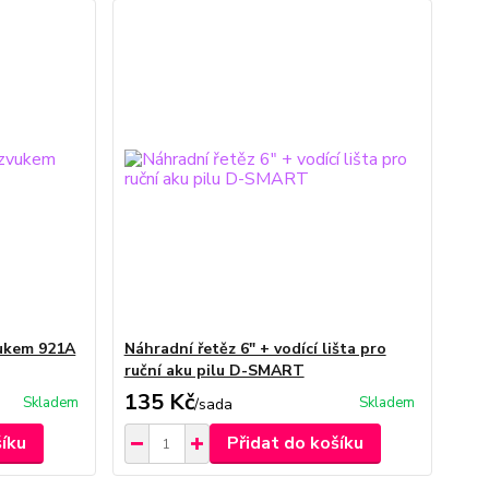
vukem 921A
Náhradní řetěz 6" + vodící lišta pro
ruční aku pilu D-SMART
135 Kč
Skladem
Skladem
/
sada
šíku
Přidat do košíku