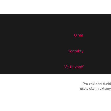
O nás
Kontakty
Vrátit zboží
Doprava
Pro základní funk
účely cílení reklam
Nevíte si rady?