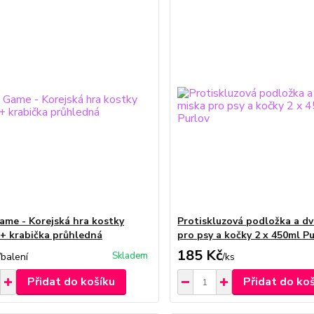
ame - Korejská hra kostky
Protiskluzová podložka a dv
+ krabička průhledná
pro psy a kočky 2 x 450ml P
185 Kč
Skladem
/
balení
/
ks
Přidat do košíku
Přidat do ko