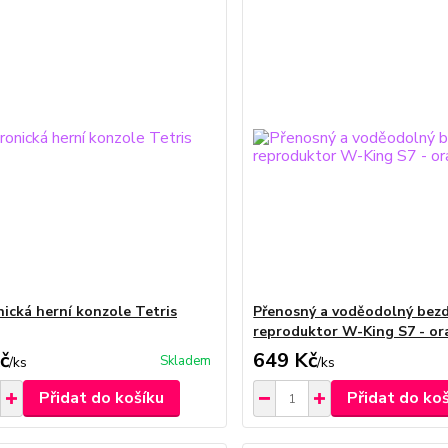
nická herní konzole Tetris
Přenosný a voděodolný bez
reproduktor W-King S7 - or
č
649 Kč
Skladem
/
ks
/
ks
Přidat do košíku
Přidat do ko