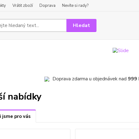
kty
Vrátit zboží
Doprava
Nevíte si rady?
Hledat
Doprava zdarma u objednávek nad
999
ší nabídky
i jsme pro vás