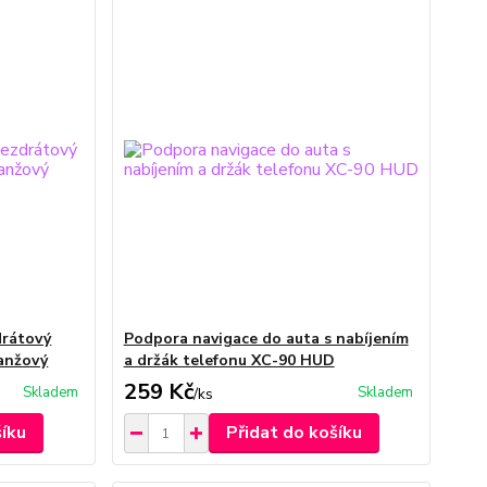
drátový
Podpora navigace do auta s nabíjením
anžový
a držák telefonu XC-90 HUD
259 Kč
Skladem
Skladem
/
ks
šíku
Přidat do košíku