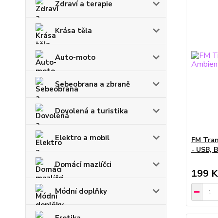
Zdraví a terapie
Krása těla
Auto-moto
Sebeobrana a zbraně
Dovolená a turistika
Elektro a mobil
FM Tran
- USB, 
Domácí mazlíčci
199 K
Módní doplňky