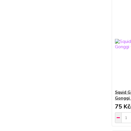
Squid G
Gonggi 
75 Kč