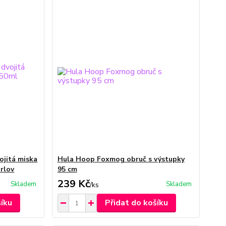
ojitá miska
Hula Hoop Foxmog obruč s výstupky
urlov
95 cm
239 Kč
Skladem
Skladem
/
ks
šíku
Přidat do košíku