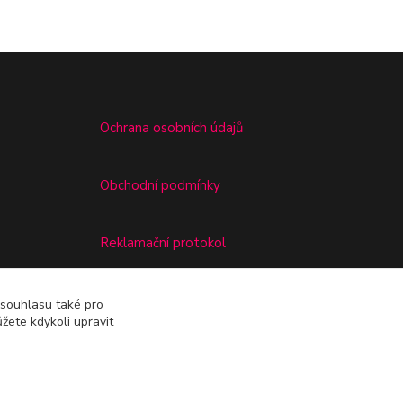
Ochrana osobních údajů
Obchodní podmínky
Reklamační protokol
Odstoupení od kupní smlouvy
 souhlasu také pro
žete kdykoli upravit