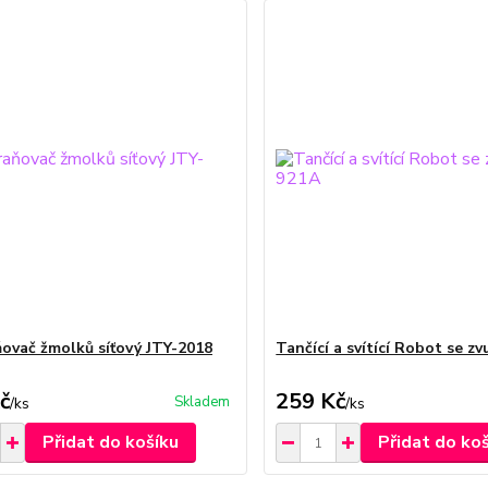
ovač žmolků síťový JTY-2018
Tančící a svítící Robot se z
č
259 Kč
Skladem
/
ks
/
ks
Přidat do košíku
Přidat do ko