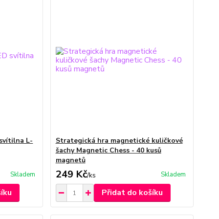
vítilna L-
Strategická hra magnetické kuličkové
šachy Magnetic Chess - 40 kusů
magnetů
249 Kč
Skladem
Skladem
/
ks
šíku
Přidat do košíku