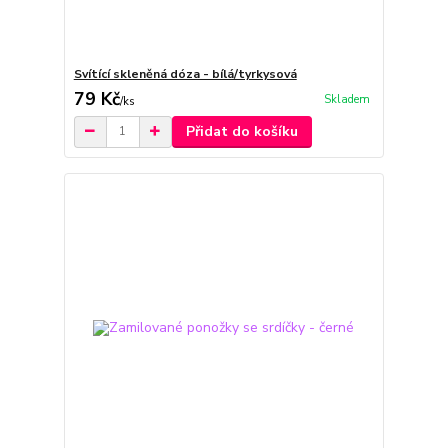
Svítící skleněná dóza - bílá/tyrkysová
79 Kč
Skladem
/
ks
Přidat do košíku