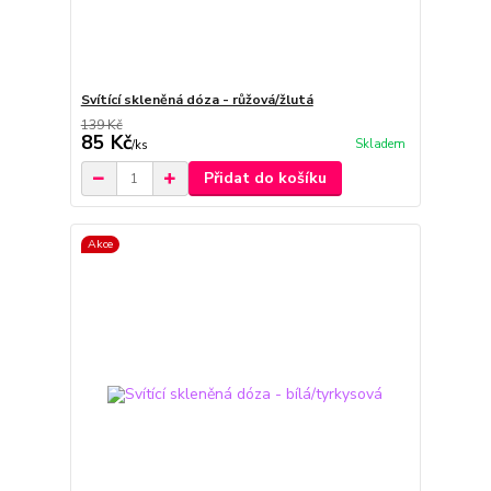
Svítící skleněná dóza - růžová/žlutá
139 Kč
85 Kč
Skladem
/
ks
Přidat do košíku
Akce