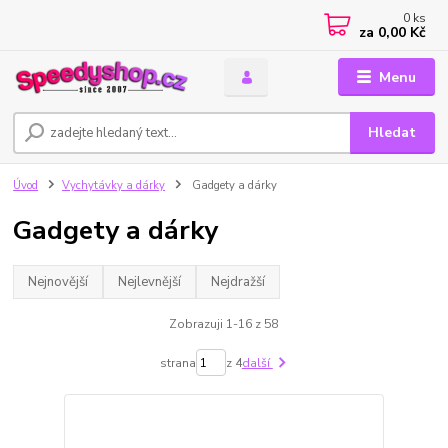
0
ks
za
0,00 Kč
Menu
Hledat
Úvod
Vychytávky a dárky
Gadgety a dárky
Gadgety a dárky
Nejnovější
Nejlevnější
Nejdražší
Zobrazuji 1-16 z 58
strana
z 4
další