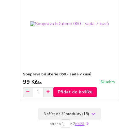
Souprava bižuterie 060 - sada 7 kusů
99 Kč
Skladem
/
ks
Přidat do košíku
Načíst další produkty (15)
strana
z 2
další