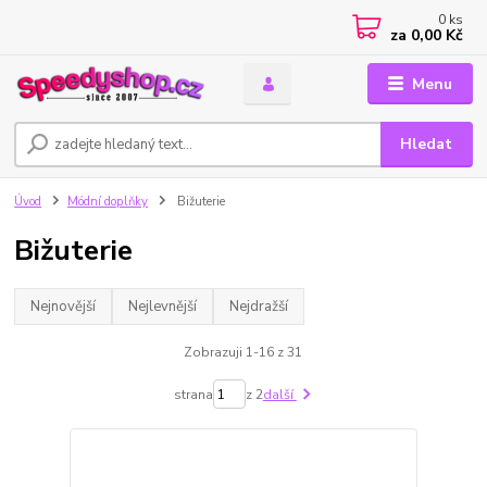
0
ks
za
0,00 Kč
Menu
Hledat
Úvod
Módní doplňky
Bižuterie
Bižuterie
Nejnovější
Nejlevnější
Nejdražší
Zobrazuji 1-16 z 31
strana
z 2
další